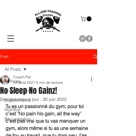
Post
All Posts
Coach Pat
All Posts
27 août 2021
5 min de lecture
No Sleep No Gainz!
Entraînement
Dernière mise à jour :
30 juin 2022
Suppléments
Tu es un passionné du gym, pour toi 
Nutrition
c’est ¨No pain No gain, all the way¨ 
Récupération
c’est pas vrai que tu vas manquer un 
gym, alors même si tu as une semaine 
de fou au travail, que tu dors peu, t’es 