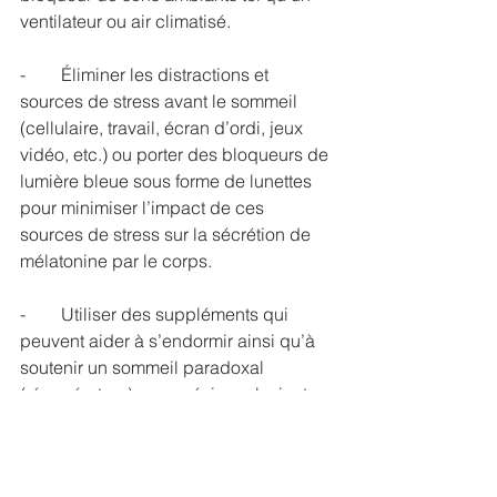
ventilateur ou air climatisé. 
-        Éliminer les distractions et 
sources de stress avant le sommeil 
(cellulaire, travail, écran d’ordi, jeux 
vidéo, etc.) ou porter des bloqueurs de 
lumière bleue sous forme de lunettes 
pour minimiser l’impact de ces 
sources de stress sur la sécrétion de 
mélatonine par le corps.
-        Utiliser des suppléments qui 
peuvent aider à s’endormir ainsi qu’à 
soutenir un sommeil paradoxal 
(récupérateur) : magnésium glycinate, 
L-théanine, GABA, mélatonine, oméga 
3, lavande, racine de valériane, etc. 