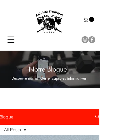
Notre Blogue
Découvre nos articles et capsules informatives
Blogue
All Posts