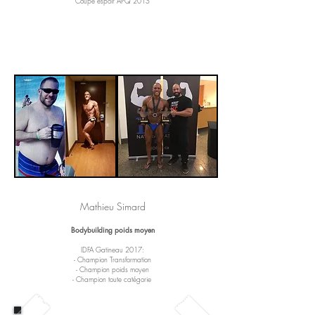
Coupe espoir APQ 2015
Mathieu Simard
Bodybuilding poids moyen
IDFA Gatineau 2017:
- Champion Transformation
- Champion poids moyen
- Champion toute catégorie