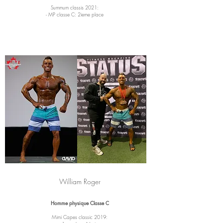
Summum classis 2021:
- MP classe C: 2ieme place
William Roger
Homme physique Classe C
Mimi Capes classic 2019: