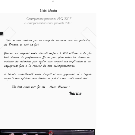
Bikini Master
- Championnat provincial APQ 2017
- Championnat national pro elite 2018
¨ Vous ne vous sentirez pas au camp de vacances avec les protocoles
de Francis, ça c'est un fait.
Francis est exigeant, mais s'investi toujours à 100% m'élever à de plus
haut niveaux de performances. Je ne peux qu'en retour lui donner le
meilleur de moi-même pour égaler avec respect son implication et son
engagement face à la réussite de mes accomplissements.
À l'écoute, compréhensif, ouvert d'esprit et sans jugements, il a toujours
respecté mes opinions, mes limites et priorise ma santé avant tout.
The best coach ever for me Merci Francis ¨
Karine