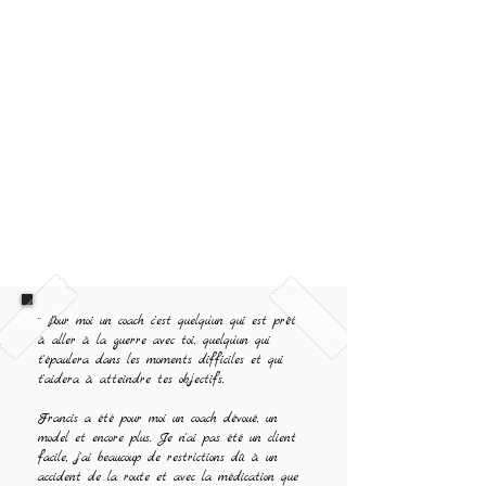
¨ Pour moi un coach c'est quelqu'un qui est prêt
à aller à la guerre avec toi, quelqu'un qui
t'épaulera dans les moments difficiles et qui
t'aidera à atteindre tes objectifs.
Francis a été pour moi un coach dévoué, un
model et encore plus. Je n'ai pas été un client
facile, j'ai beaucoup de restrictions dû à un
accident de la route et avec la médication que