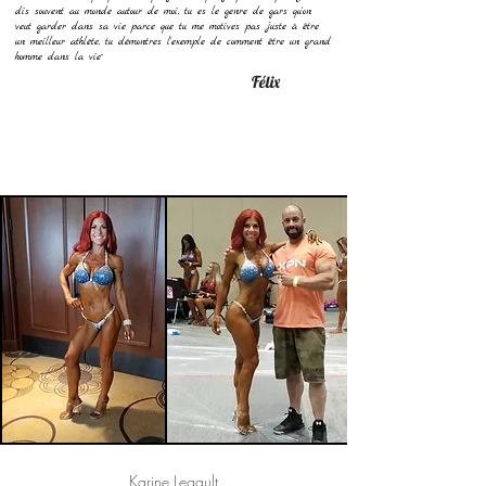
dis souvent au monde autour de moi, tu es le genre de gars qu'on
veut garder dans sa vie parce que tu me motives pas juste à être
un meilleur athlète, tu démontres l'exemple de comment être un grand
homme dans la vie¨
Félix
Karine Legault