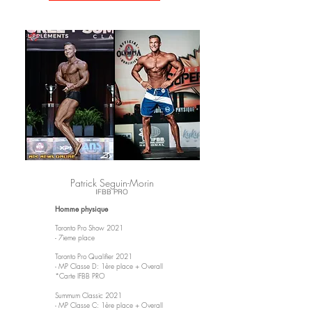
Patrick Seguin-Morin
IFBB PRO
Homme physique
Toronto Pro Show 2021
- 7ieme place
Toronto Pro Qualifier 2021
- MP Classe D: 1ère place + Overall
*Carte IFBB PRO
Summum Classic 2021
- MP Classe C: 1ère place + Overall