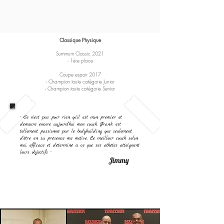
Classique Physique
Summum Classic 2021
- 1ère place
Coupe espoir 2017
- Champion toute catégorie Junior
- Champion toute catégorie Senior
¨ Ce n'est pas pour rien qu'il est mon premier et
demeure encore aujourd'hui mon coach. Frank est
tellement passionné par le bodybuilding que seulement
d'être en sa présence me motive. Le meilleur coach selon
moi, efficace et déterminé à ce que ses athètes atteignent
leurs objectifs
¨
Jimmy