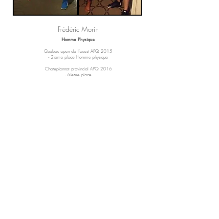
Frédéric Morin
Homme Physique
Québec open de l'ouest APQ 2015
- 2ieme place Homme physique
Championnat provincial APQ 2016
- 6ieme place