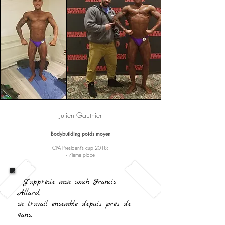
Julien Gauthier
Bodybuilding poids moyen
CPA President's cup 2018:
- 7ieme place
¨ J'apprécie mon coach Francis
Allard,
on travail ensemble depuis près de
4ans.