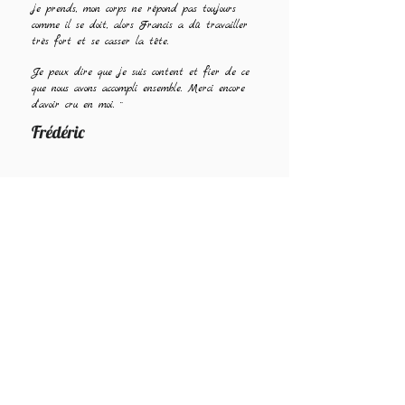
je prends, mon corps ne répond pas toujours
comme il se doit, alors Francis a dû travailler
très fort et se casser la tête.
Je peux dire que je suis content et fier de ce
que nous avons accompli ensemble. Merci encore
d'avoir cru en moi. ¨
Frédéric