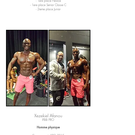
- 1ere place Novice
- 1ere place Senior Classe C
- 2ieme place Junior
Xezekiel Afanou
IFBB PRO
Homme physique