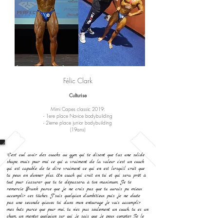
Félic Clark
Culturise
Mimi Capes classic 2019:
- 1ere place Novice bodybuilding
- 2ieme place junior bodybuilding
(19ans)
¨C'est cool avoir des coachs au gym qui te disent que t'as une solide
shape, mais pour moi ce qui a vraiment de la valeur c'est un coach
qui est capable de te dire vraiment ce qui en est lorsqu'il croit que
tu peux en donner plus. Un coach qui croit en toi et qui sera prêt à
tout pour s'assurer que tu te dépassera à ton maximum. Je te
remercie Frank parce que je ne crois pas que tu aurais pu mieux
accomplir ces tâches. J''suis quelqu'un d'ambitieux puis je ne doute
pas une seconde qu'avec toi dans mon entourage je vais accomplir
mes buts parce que pour moi, tu n'es pas seulement un coach, tu es un
chum, un mentor, quelqu'un sur qui je sais que je peux compter. Je le