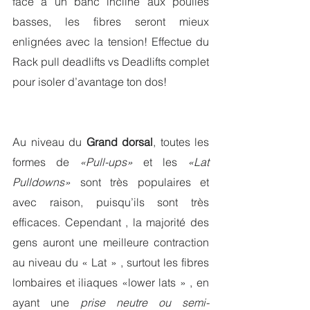
face à un banc incliné aux poulies 
basses, les fibres seront mieux 
enlignées avec la tension! Effectue du 
Rack pull deadlifts vs Deadlifts complet 
pour isoler d’avantage ton dos!
Au niveau du 
Grand dorsal
, toutes les 
formes de 
«Pull-ups»
 et les 
«Lat 
Pulldowns»
 sont très populaires et 
avec raison, puisqu’ils sont très 
efficaces. Cependant , la majorité des 
gens auront une meilleure contraction 
au niveau du « Lat » , surtout les fibres 
lombaires et iliaques «lower lats » , en 
ayant une 
prise neutre ou semi-