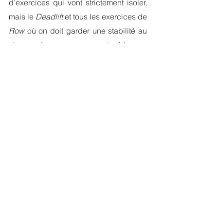
d’exercices qui vont strictement isoler, 
mais le 
Deadlift 
et tous les exercices de 
Row 
où on doit garder une stabilité au 
niveau du « core » vont aider au 
développement de cette région du dos.
Pro-tips :
 Si tu prévois faire du squat le 
lendemain, évite les Deadlifts!
Finalement , le 
deltoïde postérieur
 a 
comme fonction l’extension humérale 
en ligne avec ses fibres qui sont dans 
un léger angle vers le sol. Nous 
pourrons le recruter dans plusieurs 
exercices de haut du dos, mais pour 
l’isoler, il faudra faire des exercices 
comme le : 
« Facing incl bench Rear 