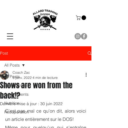
Post
All Posts
Coach Zac
All Posts
5 janv. 2022
4 min de lecture
Shows are won from the
Entraînement
back!?
Suppléments
Nutrition
Dernière mise à jour :
30 juin 2022
C'est pas mal ce qu'on dit, alors voici 
Récupération
un article entièrement sur le DOS!
Même pour quelqu’un qui s’entraîne 