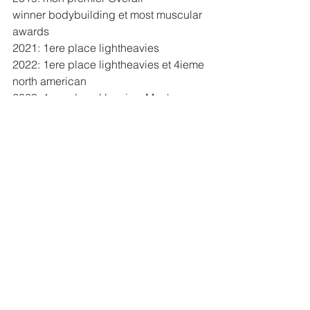
winner bodybuilding et most muscular 
awards
2021: 1ere place lightheavies
2022: 1ere place lightheavies et 4ieme 
north american
2023: 1ere place Heavies, Men's 
Overall winner et obtention de ma carte 
ifbb pro
Pourquoi je vous raconte tout ça? Ce 
n'est pas pour me vanter loin de là, 
mais pour vous faire voir que pour 
gagner, ça prend un coeur de 
champion et pour l'obtenir, selon moi, 
ça prend des échecs, des montagnes 
russes d'émotions pour en venir à vous 
forger, mériter vos victoires et surtout 
être capable de les gérer.