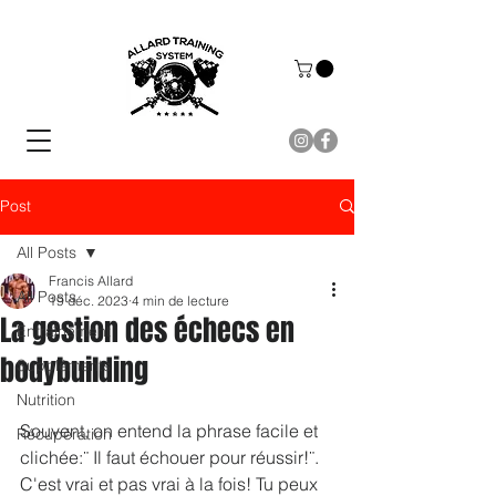
Post
All Posts
Francis Allard
All Posts
19 déc. 2023
4 min de lecture
La gestion des échecs en
Entraînement
bodybuilding
Suppléments
Nutrition
Souvent, on entend la phrase facile et 
Récupération
clichée:¨ Il faut échouer pour réussir!¨. 
C'est vrai et pas vrai à la fois! Tu peux 