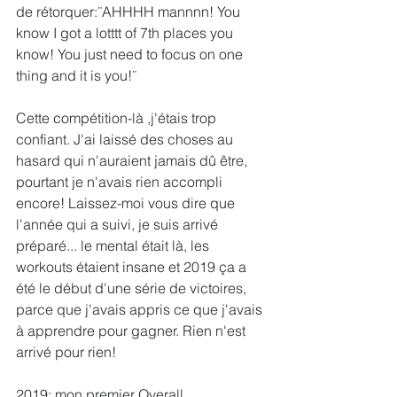
de rétorquer:¨AHHHH mannnn! You 
know I got a lotttt of 7th places you 
know! You just need to focus on one 
thing and it is you!¨
Cette compétition-là ,j'étais trop 
confiant. J'ai laissé des choses au 
hasard qui n'auraient jamais dû être, 
pourtant je n'avais rien accompli 
encore! Laissez-moi vous dire que 
l'année qui a suivi, je suis arrivé 
préparé... le mental était là, les 
workouts étaient insane et 2019 ça a 
été le début d'une série de victoires, 
parce que j'avais appris ce que j'avais 
à apprendre pour gagner. Rien n'est 
arrivé pour rien!
2019: mon premier Overall 